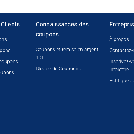
 Clients
Connaissances des
Entrepri
coupons
ons
À propos
Coupons et remise en argent
upons
Contactez-
101
 coupons
Inscrivez-v
Blogue de Couponing
infolettre
oupons
Politique d