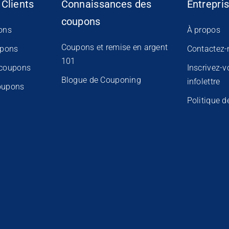
 Clients
Connaissances des
Entrepri
coupons
ons
À propos
Coupons et remise en argent
upons
Contactez-
101
 coupons
Inscrivez-v
Blogue de Couponing
infolettre
oupons
Politique d